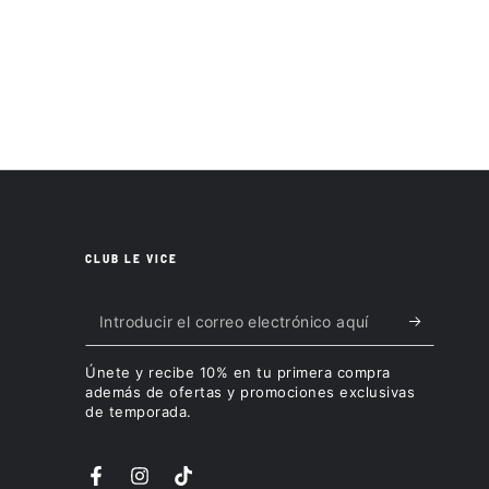
CLUB LE VICE
Introducir
el
Únete y recibe 10% en tu primera compra
correo
además de ofertas y promociones exclusivas
de temporada.
electrónico
aquí
Facebook
Instagram
TikTok