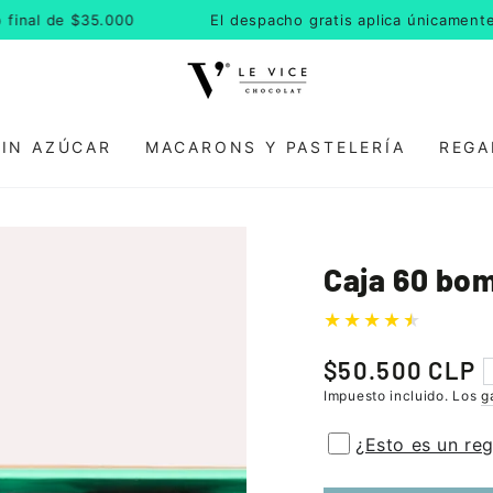
 de $35.000
El despacho gratis aplica únicamente para 
SIN AZÚCAR
MACARONS Y PASTELERÍA
REGA
Caja 60 bo
$50.500 CLP
Precio
regular
Impuesto incluido. Los
g
¿Esto es un re