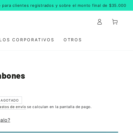
clientes registrados y sobre el monto final de $35.000
Iniciar
Carrito
sesión
LOS CORPORATIVOS
OTROS
mbones
AGOTADO
astos de envío
se calculan en la pantalla de pago.
galo?