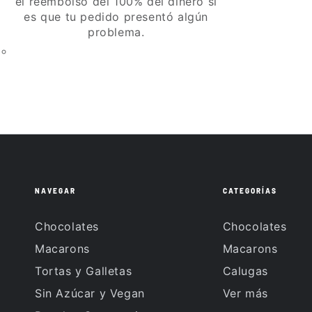
el reembolso del 100% del dinero si
es que tu pedido presentó algún
problema.
NAVEGAR
CATEGORÍAS
Chocolates
Chocolates
Macarons
Macarons
Tortas y Galletas
Calugas
Sin Azúcar y Vegan
Ver más