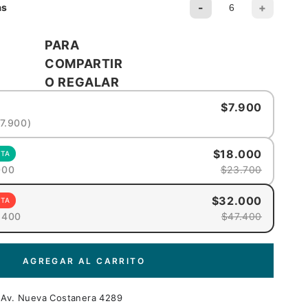
-
+
as
PARA
COMPARTIR
O REGALAR
$7.900
$7.900)
$18.000
RTA
000
$23.700
$32.000
RTA
.400
$47.400
AGREGAR AL CARRITO
n
Av. Nueva Costanera 4289