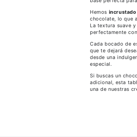
base perfecta para
Hemos
incrustado
chocolate, lo que 
La textura suave 
perfectamente con 
Cada bocado de est
que te dejará dese
desde una indulgen
especial.
Si buscas un choco
adicional, esta tab
una de nuestras c