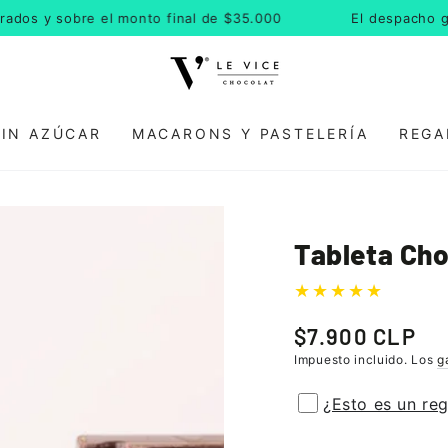
 y sobre el monto final de $35.000
El despacho gratis 
SIN AZÚCAR
MACARONS Y PASTELERÍA
REGA
Tableta Ch
$7.900 CLP
Precio
regular
Impuesto incluido. Los
g
¿Esto es un re