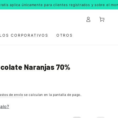
aplica únicamente para clientes registrados y sobre el monto fi
Iniciar
Carrito
sesión
LOS CORPORATIVOS
OTROS
ocolate Naranjas 70%
astos de envío
se calculan en la pantalla de pago.
galo?