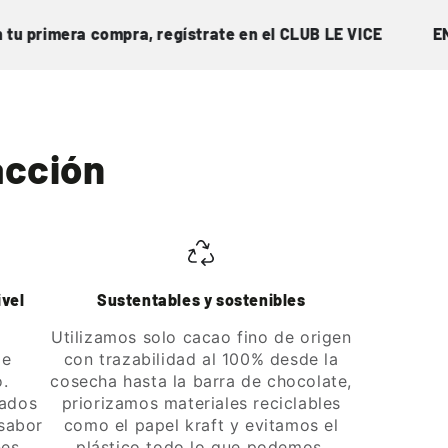
rimera compra, regístrate en el CLUB LE VICE
ENVÍO G
acción
ivel
Sustentables y sostenibles
Utilizamos solo cacao fino de origen
de
con trazabilidad al 100% desde la
o.
cosecha hasta la barra de chocolate,
lados
priorizamos materiales reciclables
 sabor
como el papel kraft y evitamos el
es.
plástico todo lo que podemos.